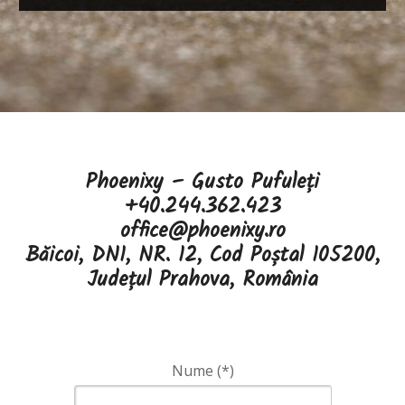
Phoenixy – Gusto Pufuleți
+40.244.362.423
office@phoenixy.ro
Băicoi, DN1, NR. 12, Cod Poștal 105200,
Județul Prahova, România
Nume (*)