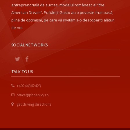
antreprenorială de succes, modelul românesc al ”the
American Dream”. Pufuleții Gusto au o poveste frumoasă,
plină de optimism, pe care vă invităm s-o descoperiți alături
de noi.
SOCIAL NETWORKS
TALK TO US
+40244362423
office@phoenixy.ro
get driving directions