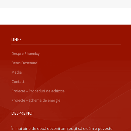
LINKS
Despre Phoenixy
Benzi Desenate
Media
Contact
Proiecte – Proceduri de achizitie
Proiecte – Schema de energie
DESPRE NOI
În mai bine de două decenii am reușit să creăm o poveste